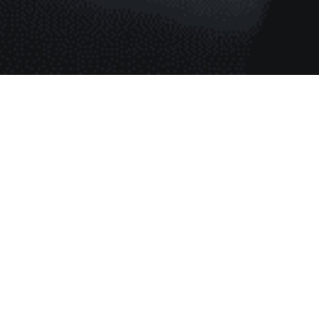
Allgemein
Nov. 12
/
admin
/
0
Hallo Community, ich melde mich mal wieder nach
langer Pause zurück, da ich Aktualisierungen
recherchiert habe . Zum Thema
: Ja , was soll ich
zuerst sagen „ich bin nach zwei Jahren Erfahrung und
teilweisen Erfolgen die durchschnittlich ausgefallen